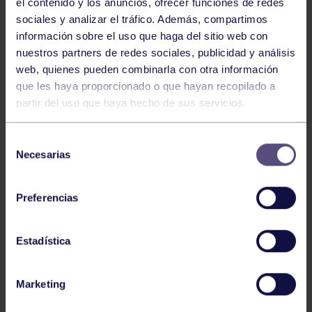
el contenido y los anuncios, ofrecer funciones de redes
sociales y analizar el tráfico. Además, compartimos
información sobre el uso que haga del sitio web con
nuestros partners de redes sociales, publicidad y análisis
web, quienes pueden combinarla con otra información
Hockey
28 Jul 2026
que les haya proporcionado o que hayan recopilado a
ÓSCAR PALOMERO, RUMBO AL
partir del uso que haya hecho de sus servicios.
MUNDIAL
Selección
Necesarias
de
consentimiento
Preferencias
Estadística
Hockey
28 Jul 2026
Marketing
WORLD MASTERS HOCKEY 2026