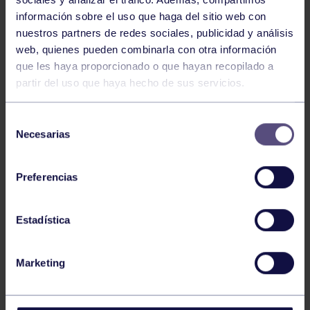
información sobre el uso que haga del sitio web con
nuestros partners de redes sociales, publicidad y análisis
web, quienes pueden combinarla con otra información
Baloncesto
13 Abr 2026
que les haya proporcionado o que hayan recopilado a
partir del uso que haya hecho de sus servicios.
ÚLTIMOS RESULTADOS DE LA SECCIÓN
Selección
Necesarias
de
consentimiento
Preferencias
Estadística
Baloncesto
03 Feb 2026
XI TORNEO DE CARNAVAL
Marketing