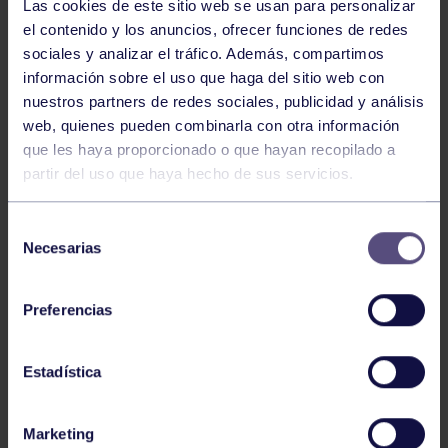
Las cookies de este sitio web se usan para personalizar
el contenido y los anuncios, ofrecer funciones de redes
sociales y analizar el tráfico. Además, compartimos
información sobre el uso que haga del sitio web con
nuestros partners de redes sociales, publicidad y análisis
web, quienes pueden combinarla con otra información
que les haya proporcionado o que hayan recopilado a
partir del uso que haya hecho de sus servicios.
Piragüismo
06 Ago 2026
Selección
CÉSAR ÁLVAREZ CONQUISTA EL MINI
Necesarias
de
SELLA
consentimiento
Preferencias
Estadística
Marketing