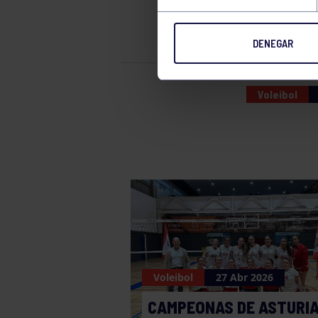
RIV
DENEGAR
Voleibol
Voleibol
27 Abr 2026
CAMPEONAS DE ASTURI