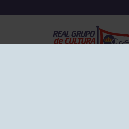
EL GRUPO
Historia
Disti
Ventajas
Empl
Junta directiva
Publi
Canal de Denuncias
Comp