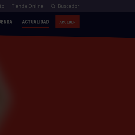
to
Tienda Online
Buscador
GENDA
ACTUALIDAD
ACCEDER