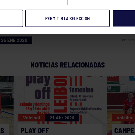
AS
PERMITIR LA SELECCIÓN
25 ENE 2020
Compart
NOTICIAS RELACIONADAS
Voleibol
21 Abr 2026
Voleibol
AS
PLAY OFF
CAMPE