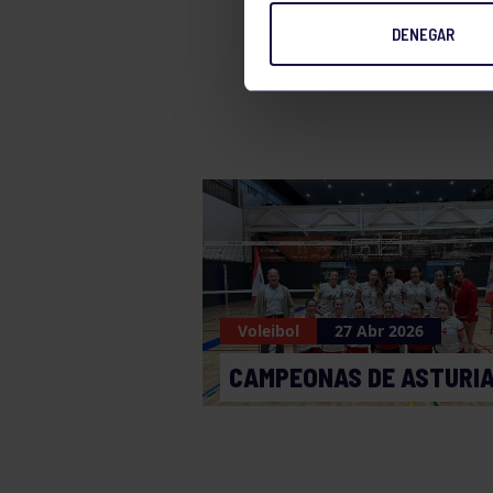
DENEGAR
Voleibol
Voleibol
27 Abr 2026
CAMPEONAS DE ASTURI