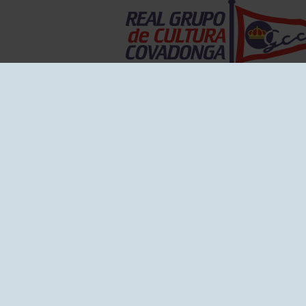
EL GRUPO
Historia
Disti
Ventajas
Empl
Junta directiva
Publi
Canal de Denuncias
Comp
Transparencia
FAQ C