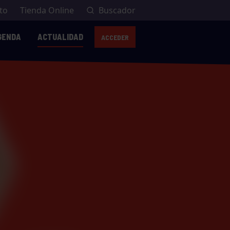
to
Tienda Online
Buscador
GENDA
ACTUALIDAD
ACCEDER