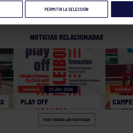
PERMITIR LA SELECCIÓN
13 ENE 2018
Compart
NOTICIAS RELACIONADAS
Voleibol
21 Abr 2026
Voleibol
AS
PLAY OFF
CAMPE
VER TODAS LAS NOTICIAS