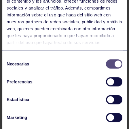
el contenido y los anuncios, ofrecer funciones de redes
sociales y analizar el tráfico. Además, compartimos
información sobre el uso que haga del sitio web con
nuestros partners de redes sociales, publicidad y análisis
web, quienes pueden combinarla con otra información
Balonmano
25 May 2026
que les haya proporcionado o que hayan recopilado a
LEO CARDELI, CONVOCADO CON
partir del uso que haya hecho de sus servicios.
ESPAÑA
Selección
Necesarias
de
consentimiento
Preferencias
Estadística
Balonmano
20 Abr 2026
Marketing
FINAL A4 JUVENIL