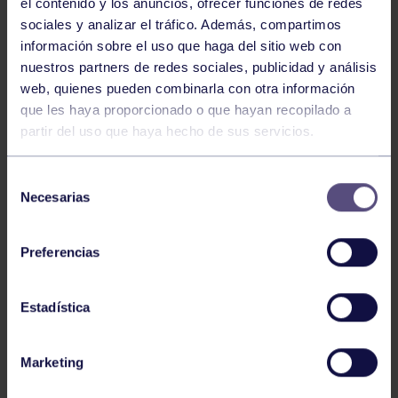
el contenido y los anuncios, ofrecer funciones de redes
sociales y analizar el tráfico. Además, compartimos
información sobre el uso que haga del sitio web con
nuestros partners de redes sociales, publicidad y análisis
web, quienes pueden combinarla con otra información
Balonmano
25 May 2026
que les haya proporcionado o que hayan recopilado a
LEO CARDELI, CONVOCADO CON
partir del uso que haya hecho de sus servicios.
ESPAÑA
Selección
Necesarias
de
consentimiento
Preferencias
Estadística
Balonmano
20 Abr 2026
Marketing
FINAL A4 JUVENIL