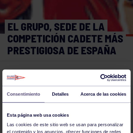
EL GRUPO, SEDE DE LA
COMPETICIÓN CADETE MÁS
PRESTIGIOSA DE ESPAÑA
Tenis
03 MAR 2022
Comparte
Consentimiento
Detalles
Acerca de las cookies
NOTICIAS RELACIONADAS
Esta página web usa cookies
Las cookies de este sitio web se usan para personalizar
el contenido y los anuncios, ofrecer funciones de redes