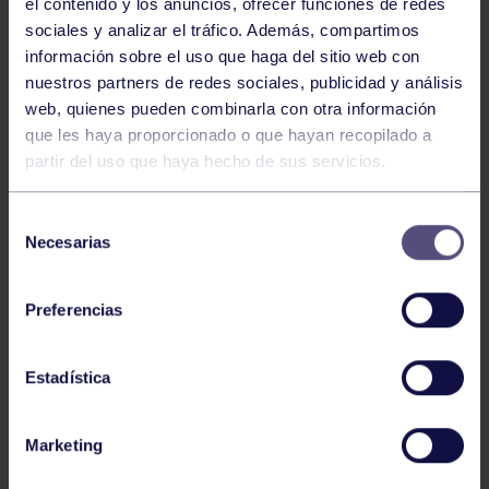
el contenido y los anuncios, ofrecer funciones de redes
sociales y analizar el tráfico. Además, compartimos
información sobre el uso que haga del sitio web con
nuestros partners de redes sociales, publicidad y análisis
web, quienes pueden combinarla con otra información
Balonmano
25 May 2026
que les haya proporcionado o que hayan recopilado a
LEO CARDELI, CONVOCADO CON
partir del uso que haya hecho de sus servicios.
ESPAÑA
Selección
Necesarias
de
consentimiento
Preferencias
Estadística
Balonmano
20 Abr 2026
Marketing
FINAL A4 JUVENIL