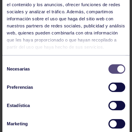
el contenido y los anuncios, ofrecer funciones de redes
sociales y analizar el tráfico. Además, compartimos
información sobre el uso que haga del sitio web con
nuestros partners de redes sociales, publicidad y análisis
web, quienes pueden combinarla con otra información
que les haya proporcionado o que hayan recopilado a
partir del uso que haya hecho de sus servicios.
Voleibol
27 Abr 2026
Selección
CAMPEONAS DE ASTURIAS
Necesarias
de
consentimiento
Preferencias
Estadística
Marketing
Voleibol
21 Abr 2026