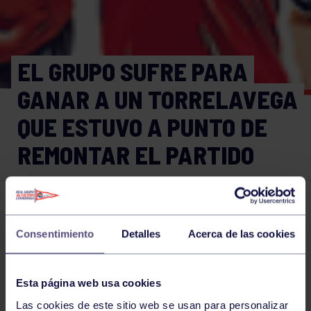
EL GRUPO SUFRE PARA
GANAR A UN TORRELAVEGA
QUE ESTUVO A PUNTO DE
REMONTAR EL PARTIDO
Voleibol
19 DIC 2021
Consentimiento
Detalles
Acerca de las cookies
Comparte
Esta página web usa cookies
NOTICIAS RELACIONADAS
Las cookies de este sitio web se usan para personalizar