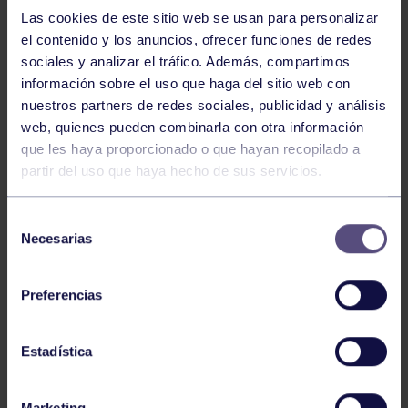
NOTICIAS RELACIONADAS
Las cookies de este sitio web se usan para personalizar
el contenido y los anuncios, ofrecer funciones de redes
sociales y analizar el tráfico. Además, compartimos
información sobre el uso que haga del sitio web con
nuestros partners de redes sociales, publicidad y análisis
web, quienes pueden combinarla con otra información
que les haya proporcionado o que hayan recopilado a
partir del uso que haya hecho de sus servicios.
Balonmano
25 May 2026
Selección
LEO CARDELI, CONVOCADO CON
Necesarias
de
ESPAÑA
consentimiento
Preferencias
Estadística
Marketing