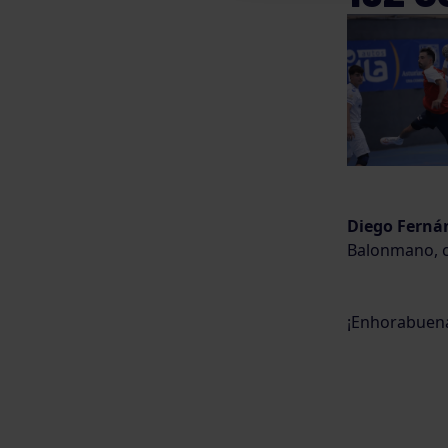
Diego Ferná
Balonmano, c
¡Enhorabuen