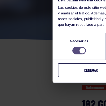
Esta página web usa cookie
Las cookies de este sitio we
y analizar el tráfico. Ademá
redes sociales, publicidad y
que hayan recopilado a parti
NUE
Selección
Necesarias
de
COR
consentimiento
GOL
DENEGAR
Balonmano
192 G