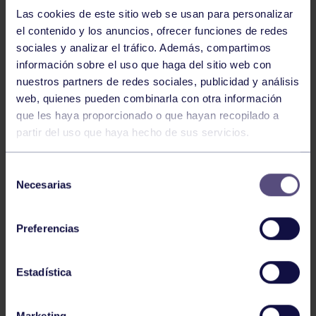
NOTICIAS RELACIONADAS
Las cookies de este sitio web se usan para personalizar
el contenido y los anuncios, ofrecer funciones de redes
sociales y analizar el tráfico. Además, compartimos
información sobre el uso que haga del sitio web con
nuestros partners de redes sociales, publicidad y análisis
web, quienes pueden combinarla con otra información
que les haya proporcionado o que hayan recopilado a
partir del uso que haya hecho de sus servicios.
Balonmano
25 May 2026
Selección
LEO CARDELI, CONVOCADO CON
Necesarias
de
ESPAÑA
consentimiento
Preferencias
Estadística
Marketing