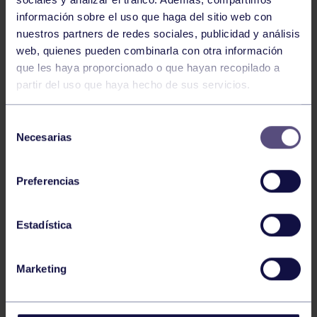
información sobre el uso que haga del sitio web con
nuestros partners de redes sociales, publicidad y análisis
web, quienes pueden combinarla con otra información
Tenis
10 Ago 2026
que les haya proporcionado o que hayan recopilado a
partir del uso que haya hecho de sus servicios.
SUBCAMPEONES DE ESPAÑA INFANTIL
Selección
Necesarias
de
consentimiento
Preferencias
Estadística
Tenis
05 Ago 2026
VII TORNEO ABANCA
Marketing