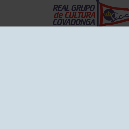
EL GRUPO
Historia
Disti
Ventajas
Empl
Junta directiva
Publi
Canal de Denuncias
Comp
Transparencia
FAQ C