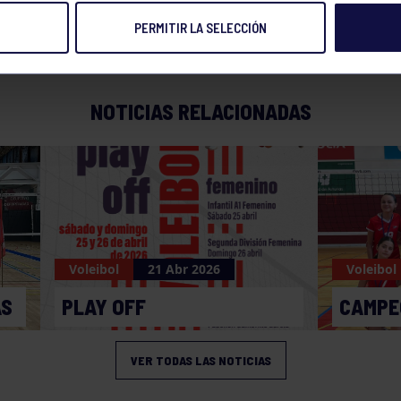
PERMITIR LA SELECCIÓN
09 MAR 2025
Compart
NOTICIAS RELACIONADAS
Voleibol
21 Abr 2026
Voleibol
AS
PLAY OFF
CAMPE
VER TODAS LAS NOTICIAS