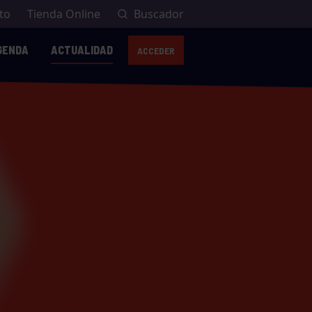
to
Tienda Online
Buscador
GENDA
ACTUALIDAD
ACCEDER