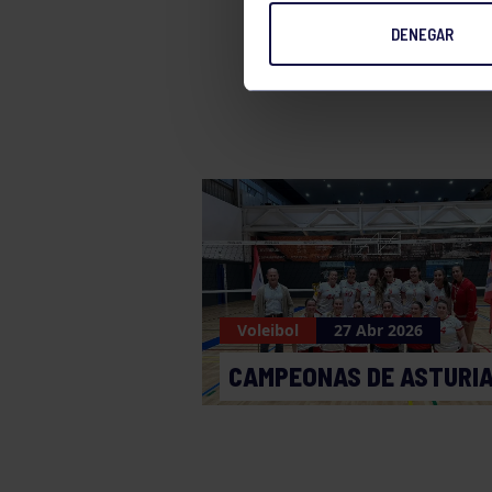
DENEGAR
Voleibol
Voleibol
27 Abr 2026
CAMPEONAS DE ASTURI