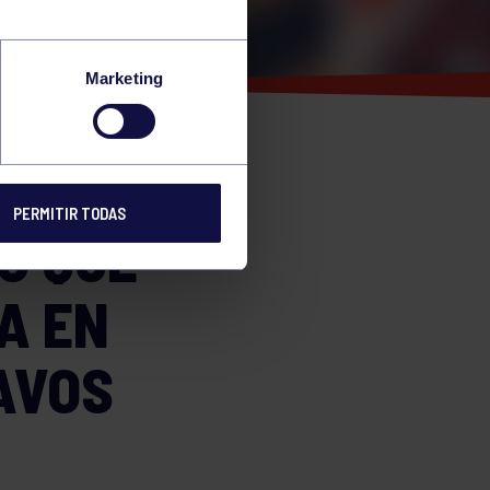
ON LA
Marketing
A DE
PERMITIR TODAS
O QUE
A EN
AVOS