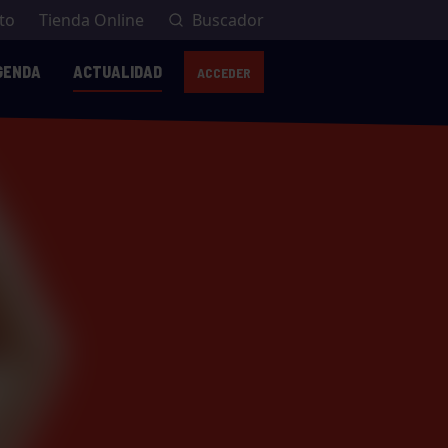
to
Tienda Online
Buscador
GENDA
ACTUALIDAD
ACCEDER