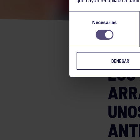
que hayan recopilado a parti
EL T
Selección
Necesarias
de
INC
consentimiento
REN
DENEGAR
LOS
ARR
UNO
ANT