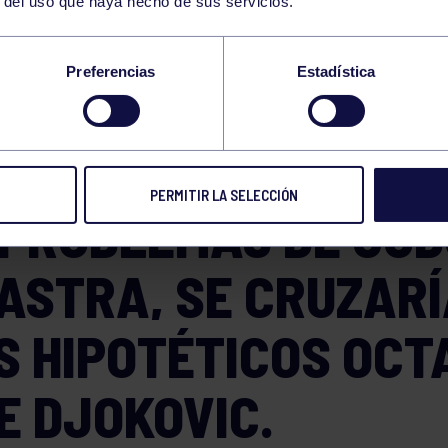
r del uso que haya hecho de sus servicios.
ENISTA GIJONÉS, C
Preferencias
Estadística
ÓGNITA SOBRE SU
DIMIENTO POR CULP
PERMITIR LA SELECCIÓN
 PROBLEMAS DE COD
ASTRA, SE CRUZARÍ
S HIPOTÉTICOS OCT
E DJOKOVIC.