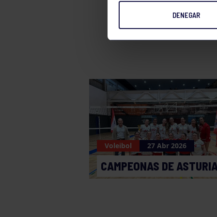
DENEGAR
Voleibol
Voleibol
27 Abr 2026
CAMPEONAS DE ASTURI