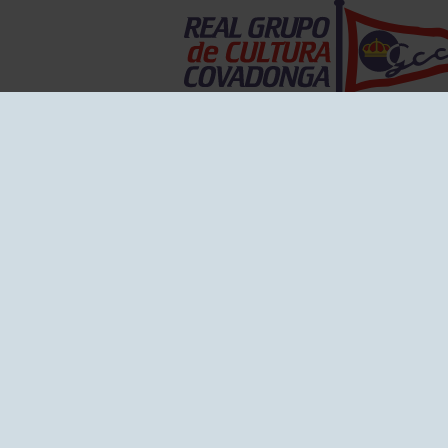
EL GRUPO
Historia
Disti
Ventajas
Empl
Junta directiva
Publi
Canal de Denuncias
Comp
Transparencia
FAQ C