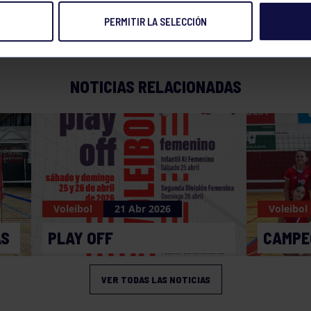
PERMITIR LA SELECCIÓN
20 FEB 2022
Compart
NOTICIAS RELACIONADAS
Voleibol
21 Abr 2026
Voleibol
AS
PLAY OFF
CAMPE
VER TODAS LAS NOTICIAS