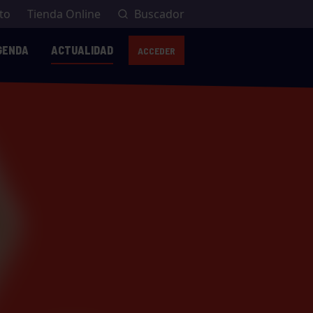
to
Tienda Online
Buscador
GENDA
ACTUALIDAD
ACCEDER