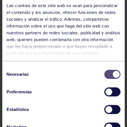
NOTICIAS RELACIONADAS
Las cookies de este sitio web se usan para personalizar
el contenido y los anuncios, ofrecer funciones de redes
sociales y analizar el tráfico. Además, compartimos
información sobre el uso que haga del sitio web con
nuestros partners de redes sociales, publicidad y análisis
web, quienes pueden combinarla con otra información
que les haya proporcionado o que hayan recopilado a
partir del uso que haya hecho de sus servicios.
Balonmano
25 May 2026
Selección
LEO CARDELI, CONVOCADO CON
Necesarias
de
ESPAÑA
consentimiento
Preferencias
Estadística
Marketing