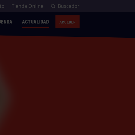
to
Tienda Online
Buscador
GENDA
ACTUALIDAD
ACCEDER