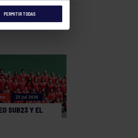
PERMITIR TODAS
e
smo
23 Jul 2026
O SUB23 Y EL