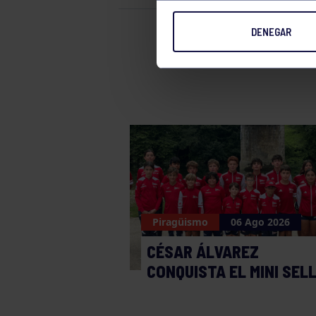
DENEGAR
Piragüismo
Piragüismo
06 Ago 2026
CÉSAR ÁLVAREZ
CONQUISTA EL MINI SEL