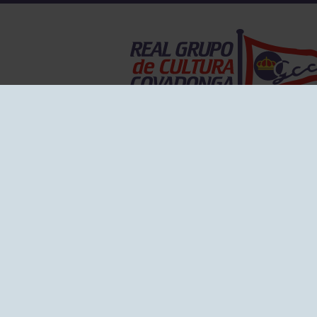
EL GRUPO
Historia
Disti
Ventajas
Empl
Junta directiva
Publi
Canal de Denuncias
Comp
Transparencia
FAQ C