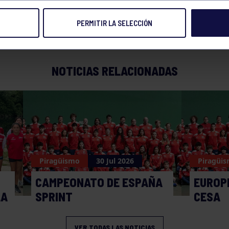
PERMITIR LA SELECCIÓN
24 AGO 2015
Compart
NOTICIAS RELACIONADAS
Piragüismo
30 Jul 2026
Piragüi
CAMPEONATO DE ESPAÑA
EUROPE
LA
SPRINT
CESA
VER TODAS LAS NOTICIAS