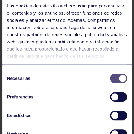
NOTICIAS RELACIONADAS
Las cookies de este sitio web se usan para personalizar
el contenido y los anuncios, ofrecer funciones de redes
sociales y analizar el tráfico. Además, compartimos
información sobre el uso que haga del sitio web con
nuestros partners de redes sociales, publicidad y análisis
web, quienes pueden combinarla con otra información
que les haya proporcionado o que hayan recopilado a
partir del uso que haya hecho de sus servicios.
Hockey
28 Jul 2026
Selección
ÓSCAR PALOMERO, RUMBO AL
Necesarias
de
MUNDIAL
consentimiento
Preferencias
Estadística
Marketing