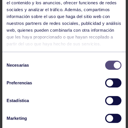
el contenido y los anuncios, ofrecer funciones de redes
sociales y analizar el tráfico. Además, compartimos
información sobre el uso que haga del sitio web con
nuestros partners de redes sociales, publicidad y análisis
web, quienes pueden combinarla con otra información
que les haya proporcionado o que hayan recopilado a
Piragüismo
06 Ago 2026
partir del uso que haya hecho de sus servicios.
CÉSAR ÁLVAREZ CONQUISTA EL MINI
Selección
SELLA
Necesarias
de
consentimiento
Preferencias
Estadística
Marketing
Piragüismo
30 Jul 2026