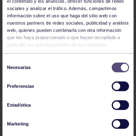
el contenido y los anuncios, ofrecer funciones de redes
sociales y analizar el tráfico. Además, compartimos
información sobre el uso que haga del sitio web con
nuestros partners de redes sociales, publicidad y análisis
web, quienes pueden combinarla con otra información
Balonmano
25 May 2026
que les haya proporcionado o que hayan recopilado a
LEO CARDELI, CONVOCADO CON
partir del uso que haya hecho de sus servicios.
ESPAÑA
Selección
Necesarias
de
consentimiento
Preferencias
Estadística
Balonmano
20 Abr 2026
Marketing
FINAL A4 JUVENIL