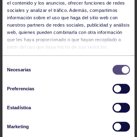
el contenido y los anuncios, ofrecer funciones de redes
sociales y analizar el tráfico. Además, compartimos
información sobre el uso que haga del sitio web con
nuestros partners de redes sociales, publicidad y análisis
web, quienes pueden combinarla con otra información
que les haya proporcionado o que hayan recopilado a
Piragüismo
06 Ago 2026
partir del uso que haya hecho de sus servicios.
CÉSAR ÁLVAREZ CONQUISTA EL MINI
Selección
SELLA
Necesarias
de
consentimiento
Preferencias
Estadística
Marketing
Piragüismo
30 Jul 2026