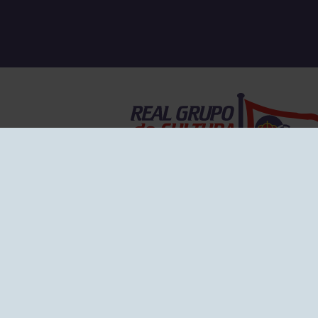
EL GRUPO
Historia
Disti
Ventajas
Empl
Junta directiva
Publi