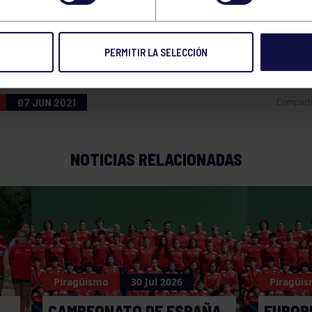
POZNAN
PERMITIR LA SELECCIÓN
07 JUN 2021
Compart
NOTICIAS RELACIONADAS
Piragüismo
30 Jul 2026
Piragüi
CAMPEONATO DE ESPAÑA
EUROPE