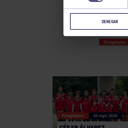
DE 
DENEGAR
Piragüismo
Piragüismo
06 Ago 2026
CÉSAR ÁLVAREZ