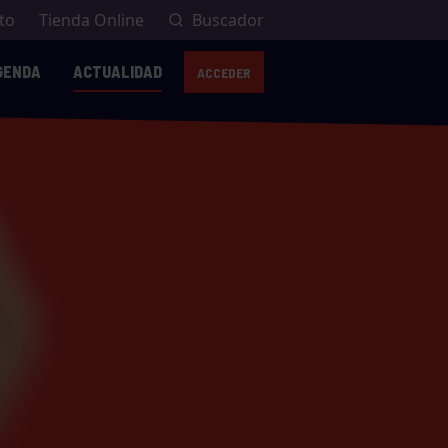
to
Tienda Online
Buscador
GENDA
ACTUALIDAD
ACCEDER