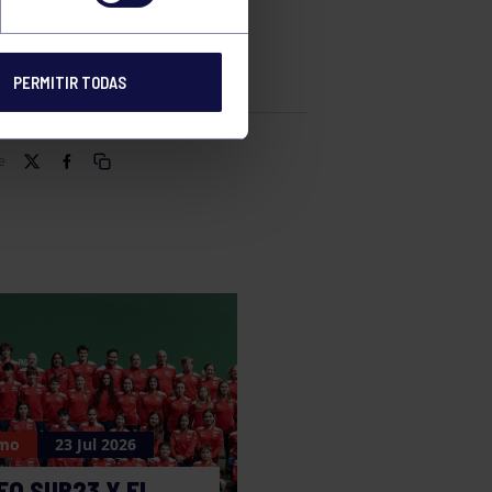
PERMITIR TODAS
e
smo
23 Jul 2026
O SUB23 Y EL