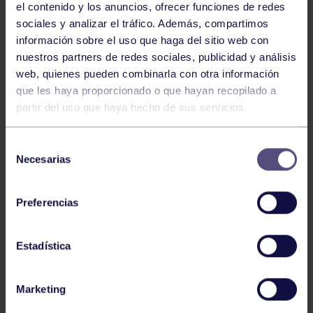
el contenido y los anuncios, ofrecer funciones de redes
sociales y analizar el tráfico. Además, compartimos
información sobre el uso que haga del sitio web con
nuestros partners de redes sociales, publicidad y análisis
web, quienes pueden combinarla con otra información
que les haya proporcionado o que hayan recopilado a
Pelota
20 Jul 2026
partir del uso que haya hecho de sus servicios.
BROCHE FINAL DE LA SEMANA
Selección
INTERNACIONAL
Necesarias
de
consentimiento
Preferencias
Estadística
Marketing
Pelota
19 Jun 2026