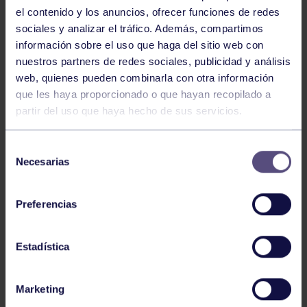
el contenido y los anuncios, ofrecer funciones de redes
sociales y analizar el tráfico. Además, compartimos
información sobre el uso que haga del sitio web con
nuestros partners de redes sociales, publicidad y análisis
Tiro con arco
03 Ago 2026
web, quienes pueden combinarla con otra información
que les haya proporcionado o que hayan recopilado a
EL RGCC VUELVE A DESTACAR EN
partir del uso que haya hecho de sus servicios.
TIRO CON ARCO
Selección
Necesarias
de
consentimiento
Preferencias
Estadística
Tiro con arco
03 Ago 2026
Marketing
EL RGCC EN EL CAMPEONATO DE