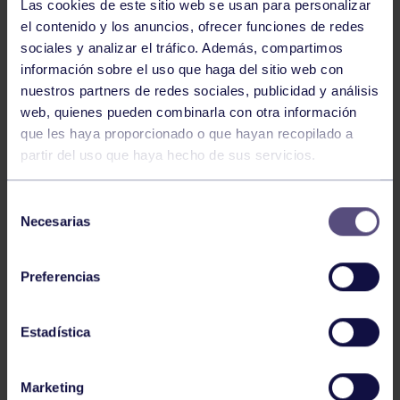
Las cookies de este sitio web se usan para personalizar
el contenido y los anuncios, ofrecer funciones de redes
sociales y analizar el tráfico. Además, compartimos
información sobre el uso que haga del sitio web con
nuestros partners de redes sociales, publicidad y análisis
web, quienes pueden combinarla con otra información
que les haya proporcionado o que hayan recopilado a
partir del uso que haya hecho de sus servicios.
Piragüismo
06 Ago 2026
Selección
CÉSAR ÁLVAREZ CONQUISTA EL MINI
Necesarias
de
SELLA
consentimiento
Preferencias
Estadística
Marketing