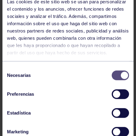
Las cookies de este sitio web se usan para personalizar
el contenido y los anuncios, ofrecer funciones de redes
sociales y analizar el tráfico. Además, compartimos
información sobre el uso que haga del sitio web con
nuestros partners de redes sociales, publicidad y análisis
web, quienes pueden combinarla con otra información
que les haya proporcionado o que hayan recopilado a
partir del uso que haya hecho de sus servicios.
Tenis
05 Ago 2026
Selección
VII TORNEO ABANCA
Necesarias
de
consentimiento
Preferencias
Estadística
Marketing
Tenis
15 Jul 2026