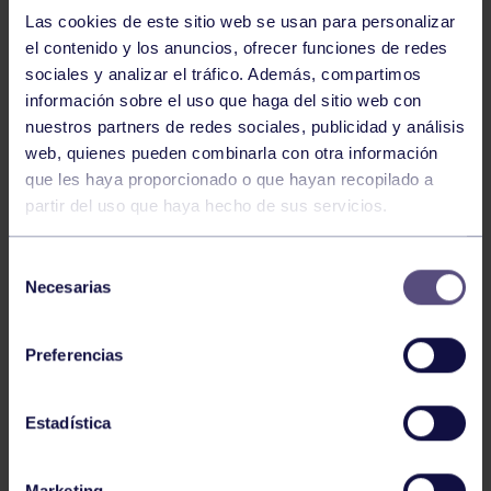
NOTICIAS RELACIONADAS
Las cookies de este sitio web se usan para personalizar
el contenido y los anuncios, ofrecer funciones de redes
sociales y analizar el tráfico. Además, compartimos
información sobre el uso que haga del sitio web con
nuestros partners de redes sociales, publicidad y análisis
web, quienes pueden combinarla con otra información
que les haya proporcionado o que hayan recopilado a
partir del uso que haya hecho de sus servicios.
Natación
27 Jul 2026
Selección
CAMPEONATO DE ESPAÑA DE
Necesarias
de
NATACIÓN ADAPTADA
consentimiento
Preferencias
Estadística
Marketing