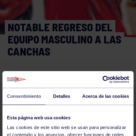
NOTABLE REGRESO DEL
EQUIPO MASCULINO A LAS
CANCHAS
Voleibol
05 MAR 2018
Comparte
Consentimiento
Detalles
Acerca de las cookies
NOTICIAS RELACIONADAS
Esta página web usa cookies
Las cookies de este sitio web se usan para personalizar
el contenido y los anuncios, ofrecer funciones de redes