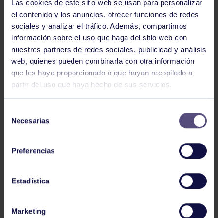
Las cookies de este sitio web se usan para personalizar
el contenido y los anuncios, ofrecer funciones de redes
sociales y analizar el tráfico. Además, compartimos
información sobre el uso que haga del sitio web con
nuestros partners de redes sociales, publicidad y análisis
web, quienes pueden combinarla con otra información
que les haya proporcionado o que hayan recopilado a
partir del uso que haya hecho de sus servicios.
Tenis
05 Ago 2026
Selección
VII TORNEO ABANCA
Necesarias
de
consentimiento
Preferencias
Estadística
Marketing
Tenis
15 Jul 2026