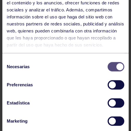
el contenido y los anuncios, ofrecer funciones de redes
sociales y analizar el tráfico. Además, compartimos
información sobre el uso que haga del sitio web con
nuestros partners de redes sociales, publicidad y análisis
web, quienes pueden combinarla con otra información
que les haya proporcionado o que hayan recopilado a
Pelota
20 Jul 2026
partir del uso que haya hecho de sus servicios.
BROCHE FINAL DE LA SEMANA
Selección
INTERNACIONAL
Necesarias
de
consentimiento
Preferencias
Estadística
Marketing
Pelota
19 Jun 2026