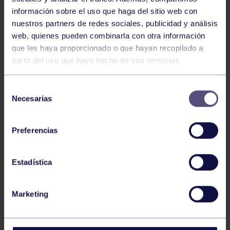
información sobre el uso que haga del sitio web con
nuestros partners de redes sociales, publicidad y análisis
Montaña
08 Jun 2026
web, quienes pueden combinarla con otra información
13 DE JUNIO: PRÓXIMA EXCURSIÓN
que les haya proporcionado o que hayan recopilado a
partir del uso que haya hecho de sus servicios.
Selección
Necesarias
de
consentimiento
Preferencias
Montaña
01 Jun 2026
Estadística
6 DE JUNIO: TRAVESÍA POR SOMIEDO
Marketing