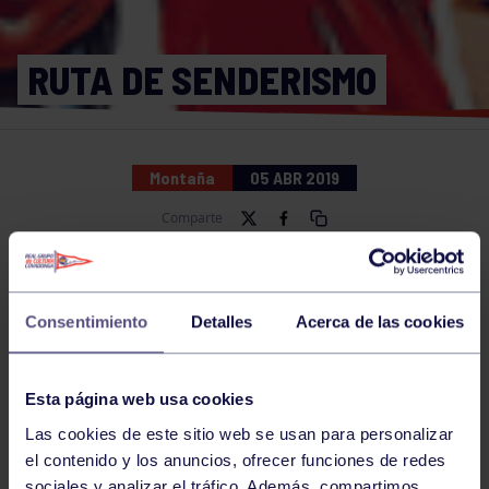
RUTA DE SENDERISMO
Montaña
05 ABR 2019
Comparte
NOTICIAS RELACIONADAS
Consentimiento
Detalles
Acerca de las cookies
Esta página web usa cookies
Las cookies de este sitio web se usan para personalizar
el contenido y los anuncios, ofrecer funciones de redes
sociales y analizar el tráfico. Además, compartimos