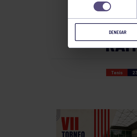
UNA
consentimiento
REM
DENEGAR
RAM
Tenis
23