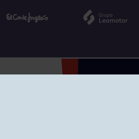
SEDES
CIERRE WEB CURSI
nciones