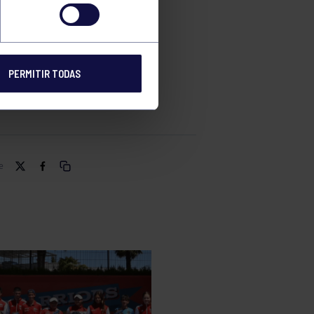
RT
PERMITIR TODAS
e