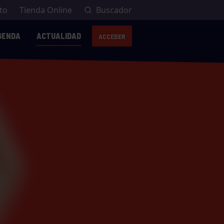
to
Tienda Online
Buscador
GENDA
ACTUALIDAD
ACCEDER