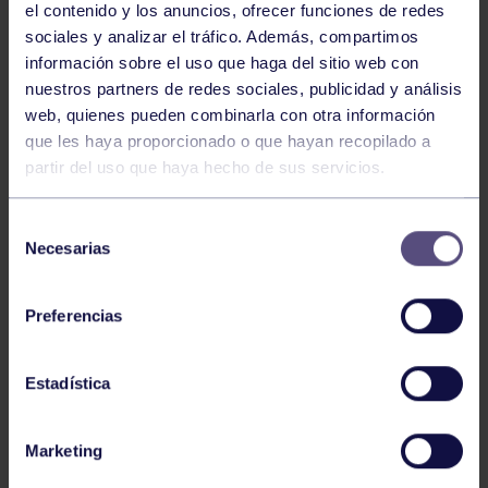
el contenido y los anuncios, ofrecer funciones de redes
sociales y analizar el tráfico. Además, compartimos
información sobre el uso que haga del sitio web con
nuestros partners de redes sociales, publicidad y análisis
web, quienes pueden combinarla con otra información
que les haya proporcionado o que hayan recopilado a
Tenis
05 Ago 2026
partir del uso que haya hecho de sus servicios.
VII TORNEO ABANCA
Selección
Necesarias
de
consentimiento
Preferencias
Estadística
Tenis
15 Jul 2026
Marketing
CIRCUITO AS YOUNG TOUR 2026