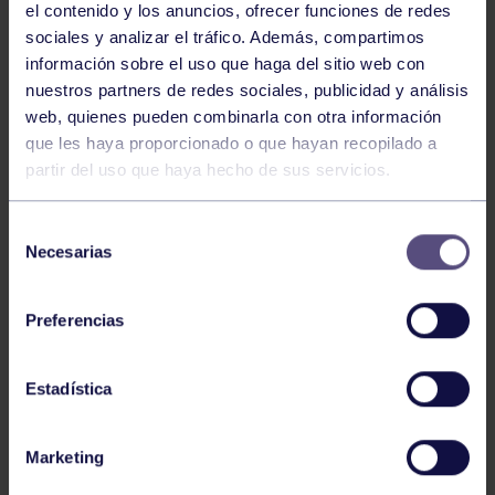
el contenido y los anuncios, ofrecer funciones de redes
sociales y analizar el tráfico. Además, compartimos
información sobre el uso que haga del sitio web con
nuestros partners de redes sociales, publicidad y análisis
web, quienes pueden combinarla con otra información
que les haya proporcionado o que hayan recopilado a
Tenis
05 Ago 2026
partir del uso que haya hecho de sus servicios.
VII TORNEO ABANCA
Selección
Necesarias
de
consentimiento
Preferencias
Estadística
Tenis
15 Jul 2026
Marketing
CIRCUITO AS YOUNG TOUR 2026