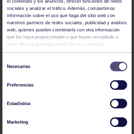
el contenido y los anuncios, ofrecer funciones de redes
sociales y analizar el tráfico. Además, compartimos
información sobre el uso que haga del sitio web con
nuestros partners de redes sociales, publicidad y análisis
web, quienes pueden combinarla con otra información
Balonmano
25 May 2026
que les haya proporcionado o que hayan recopilado a
LEO CARDELI, CONVOCADO CON
partir del uso que haya hecho de sus servicios.
ESPAÑA
Selección
Necesarias
de
consentimiento
Preferencias
Estadística
Balonmano
20 Abr 2026
Marketing
FINAL A4 JUVENIL