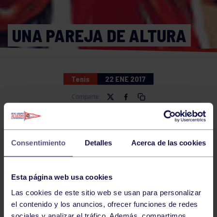
UNA PAREJA DE ALTURA
Tenis
22 ENE 2017
Comparte
NOTICIAS RELACIONADAS
Consentimiento
Detalles
Acerca de las cookies
Esta página web usa cookies
Las cookies de este sitio web se usan para personalizar
el contenido y los anuncios, ofrecer funciones de redes
sociales y analizar el tráfico. Además, compartimos