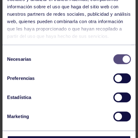
información sobre el uso que haga del sitio web con
nuestros partners de redes sociales, publicidad y análisis
Tenis
05 Ago 2026
web, quienes pueden combinarla con otra información
VII TORNEO ABANCA
que les haya proporcionado o que hayan recopilado a
partir del uso que haya hecho de sus servicios.
Selección
Necesarias
de
consentimiento
Preferencias
Tenis
15 Jul 2026
Estadística
CIRCUITO AS YOUNG TOUR 2026
Marketing