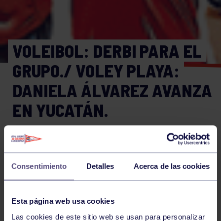
VOLEIBOL: DERBI PARA EL
GRUPO./ VOLEY PLAYA:
DANIELA ÁLVAREZ AVANZA
EN YUCATÁN.
Voleibol
22 MAR 2025
Consentimiento
Detalles
Acerca de las cookies
Comparte
Esta página web usa cookies
NOTICIAS RELACIONADAS
Las cookies de este sitio web se usan para personalizar