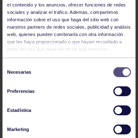
el contenido y los anuncios, ofrecer funciones de redes
sociales y analizar el tráfico. Además, compartimos
información sobre el uso que haga del sitio web con
nuestros partners de redes sociales, publicidad y análisis
web, quienes pueden combinarla con otra información
que les haya proporcionado o que hayan recopilado a
partir del uso que haya hecho de sus servicios.
Voleibol
27 Abr 2026
Selección
CAMPEONAS DE ASTURIAS
Necesarias
de
consentimiento
Preferencias
Estadística
Marketing
Voleibol
21 Abr 2026