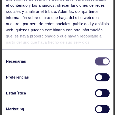
el contenido y los anuncios, ofrecer funciones de redes
sociales y analizar el tráfico. Además, compartimos
información sobre el uso que haga del sitio web con
nuestros partners de redes sociales, publicidad y análisis
web, quienes pueden combinarla con otra información
que les haya proporcionado o que hayan recopilado a
partir del uso que haya hecho de sus servicios.
Voleibol
27 Abr 2026
Selección
CAMPEONAS DE ASTURIAS
Necesarias
de
consentimiento
Preferencias
Estadística
Marketing
Voleibol
21 Abr 2026