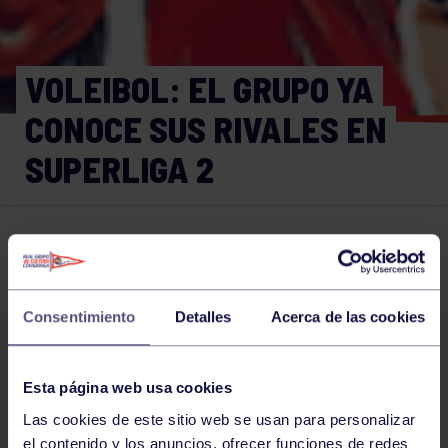
VOLEIBOL: EL GRUPO YA
CONOCE SUS RIVALES EN
SUPERLIGA 2
Voleibol
14 JUL 2015
Comparte
Consentimiento
Detalles
Acerca de las cookies
NOTICIAS RELACIONADAS
Esta página web usa cookies
Las cookies de este sitio web se usan para personalizar
el contenido y los anuncios, ofrecer funciones de redes