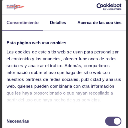
MONTSE
SIRERA
GARRIGOS
Tercer
Consentimiento
Detalles
Acerca de las cookies
entrenador
Esta página web usa cookies
LA PLANTILLA
Las cookies de este sitio web se usan para personalizar
el contenido y los anuncios, ofrecer funciones de redes
sociales y analizar el tráfico. Además, compartimos
LIDIA CELEMIN PEREZ
información sobre el uso que haga del sitio web con
nuestros partners de redes sociales, publicidad y análisis
web, quienes pueden combinarla con otra información
que les haya proporcionado o que hayan recopilado a
CELIA LI GONZALEZ TESSIER,
partir del uso que haya hecho de sus servicios.
Selección
ANDREA URIA GONZALEZ
Necesarias
de