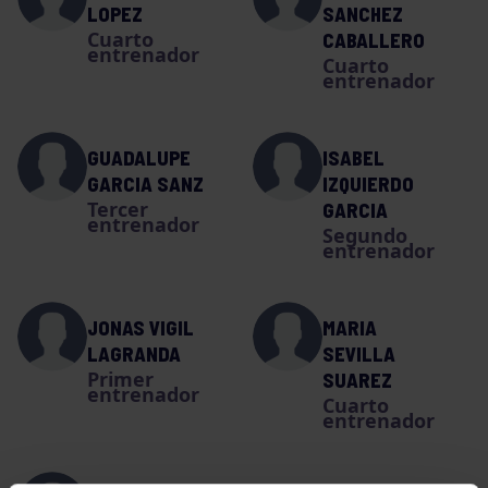
LOPEZ
SANCHEZ
Cuarto
CABALLERO
entrenador
Cuarto
entrenador
GUADALUPE
ISABEL
GARCIA SANZ
IZQUIERDO
Tercer
GARCIA
entrenador
Segundo
entrenador
JONAS VIGIL
MARIA
LAGRANDA
SEVILLA
Primer
SUAREZ
entrenador
Cuarto
entrenador