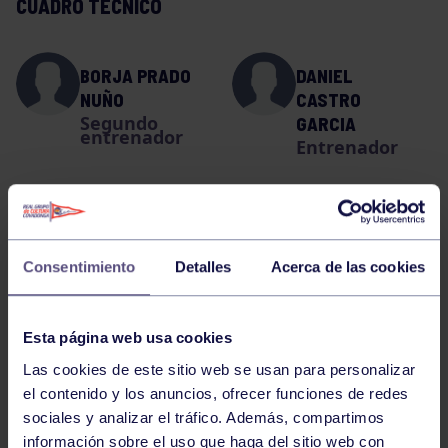
CUADRO TÉCNICO
BORJA PRADO
DANIEL
NUÑO
CASTRO
Segundo
GARCIA
entrenador
Entrenador
DANIEL
SUAREZ PAZOS
Entrenador
Consentimiento
Detalles
Acerca de las cookies
Esta página web usa cookies
LA PLANTILLA
Las cookies de este sitio web se usan para personalizar
el contenido y los anuncios, ofrecer funciones de redes
sociales y analizar el tráfico. Además, compartimos
DANIEL MENENDEZ SANCHEZ
información sobre el uso que haga del sitio web con