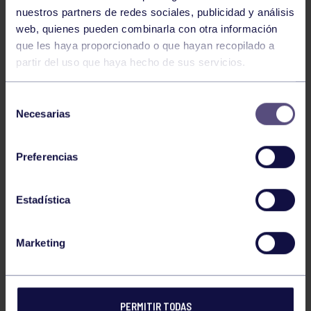
nuestros partners de redes sociales, publicidad y análisis
web, quienes pueden combinarla con otra información
NICOLAS MENENDEZ SANCHEZ
que les haya proporcionado o que hayan recopilado a
partir del uso que haya hecho de sus servicios.
BRUNO MENDEZ TELEÑA
Selección
Necesarias
de
consentimiento
DANIEL MONTES GARCIA
Preferencias
Estadística
MIGUEL BOTANA SUAREZ
Marketing
DANIEL REBOL GARCIA
PERMITIR TODAS