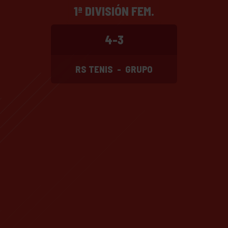
1ª DIVISIÓN FEM.
4-3
RS TENIS
-
GRUPO