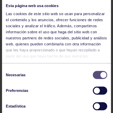
Esta página web usa cookies
Las cookies de este sitio web se usan para personalizar
el contenido y los anuncios, ofrecer funciones de redes
sociales y analizar el tráfico. Además, compartimos
información sobre el uso que haga del sitio web con
nuestros partners de redes sociales, publicidad y análisis
Hockey
28 Jul 2026
web, quienes pueden combinarla con otra información
ÓSCAR PALOMERO, RUMBO AL
que les haya proporcionado o que hayan recopilado a
MUNDIAL
partir del uso que haya hecho de sus servicios.
Selección
Necesarias
de
consentimiento
Preferencias
Estadística
Hockey
28 Jul 2026