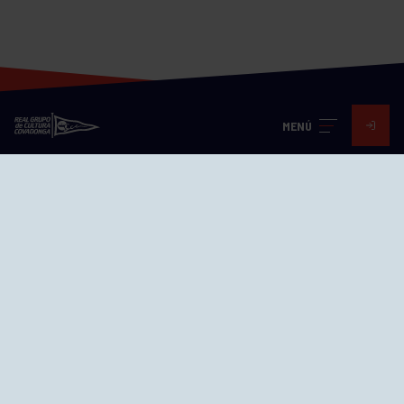
MENÚ
Visita nuestras redes
SEDES
CIERRE WEB CURSILLOS
Cómo llegar
EL GRUPO