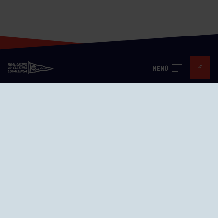
MENÚ
Visita nuestras redes
SEDES
CIERRE WEB CURSILLOS
Cómo llegar
EL GRUPO