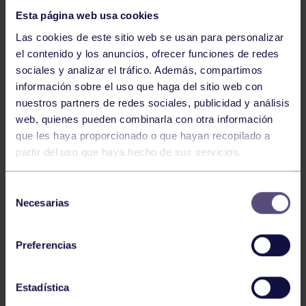
Esta página web usa cookies
Las cookies de este sitio web se usan para personalizar
el contenido y los anuncios, ofrecer funciones de redes
sociales y analizar el tráfico. Además, compartimos
información sobre el uso que haga del sitio web con
nuestros partners de redes sociales, publicidad y análisis
Hockey
28 Jul 2026
web, quienes pueden combinarla con otra información
ÓSCAR PALOMERO, RUMBO AL
que les haya proporcionado o que hayan recopilado a
MUNDIAL
partir del uso que haya hecho de sus servicios.
Selección
Necesarias
de
consentimiento
Preferencias
Estadística
Hockey
28 Jul 2026