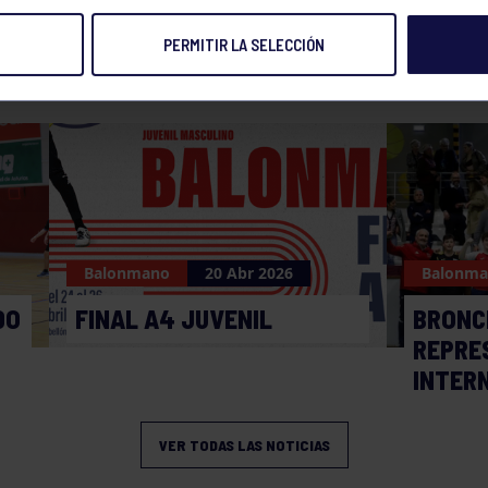
PERMITIR LA SELECCIÓN
NOTICIAS RELACIONADAS
Balonmano
20 Abr 2026
Balonm
DO
FINAL A4 JUVENIL
BRONC
REPRE
INTER
VER TODAS LAS NOTICIAS