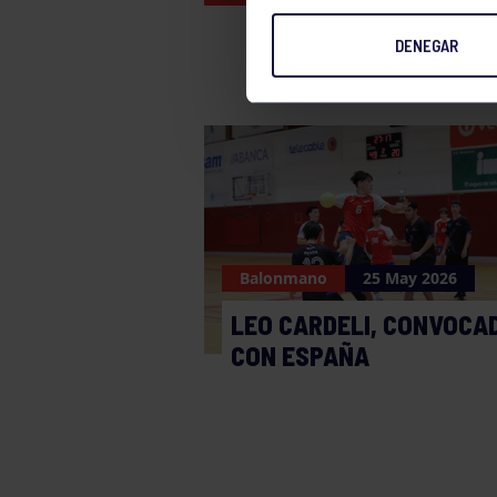
DENEGAR
Balonmano
25 May 2026
LEO CARDELI, CONVOCA
CON ESPAÑA