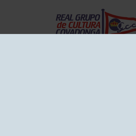
EL GRUPO
Historia
Disti
Ventajas
Empl
Junta directiva
Publi
Canal de Denuncias
Comp
Transparencia
FAQ C