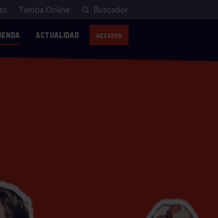
to
Tienda Online
Buscador
GENDA
ACTUALIDAD
ACCEDER