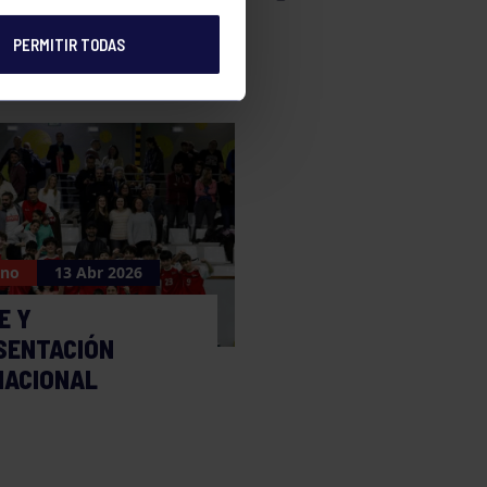
PERMITIR TODAS
ano
13 Abr 2026
E Y
SENTACIÓN
NACIONAL