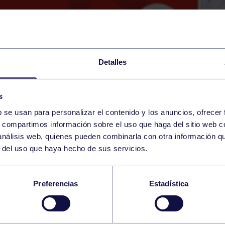
Detalles
s
b se usan para personalizar el contenido y los anuncios, ofrecer
13
s, compartimos información sobre el uso que haga del sitio web 
SUNDAY
AVILÉS (POL. LA MAGDALEN
12:00 h
 análisis web, quienes pueden combinarla con otra información q
OCTOBER
r del uso que haya hecho de sus servicios.
N: HORIZONTE ATLÉT
Preferencias
Estadística