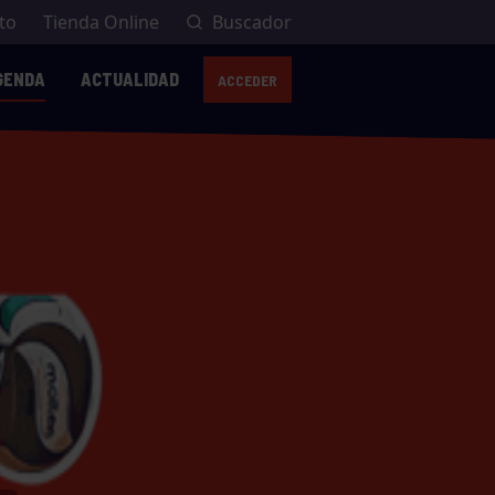
to
Tienda Online
Buscador
GENDA
ACTUALIDAD
ACCEDER