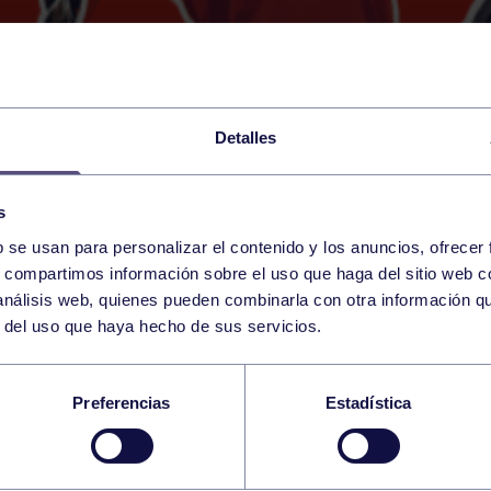
Detalles
s
b se usan para personalizar el contenido y los anuncios, ofrecer
12
s, compartimos información sobre el uso que haga del sitio web 
SUNDAY
RGCC (GUILLERMO GARCÍ
11:15 h
 análisis web, quienes pueden combinarla con otra información q
FEBRUARY
r del uso que haya hecho de sus servicios.
SC.: RGCC MASC. – C.
Preferencias
Estadística