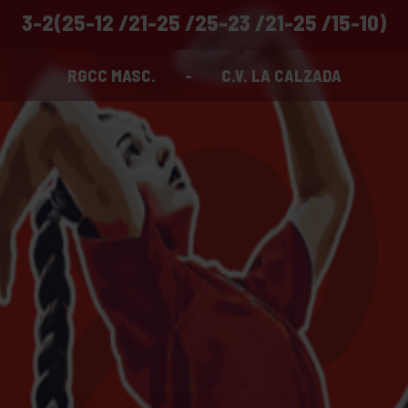
3-2(25-12 /21-25 /25-23 /21-25 /15-10)
RGCC MASC.
-
C.V. LA CALZADA