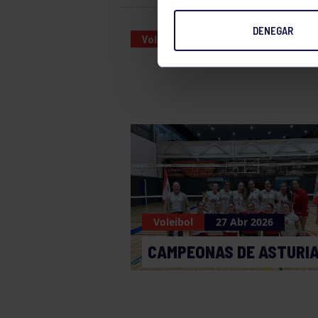
DENEGAR
Voleibol
12 FEB 2023
Voleibol
27 Abr 2026
CAMPEONAS DE ASTURI