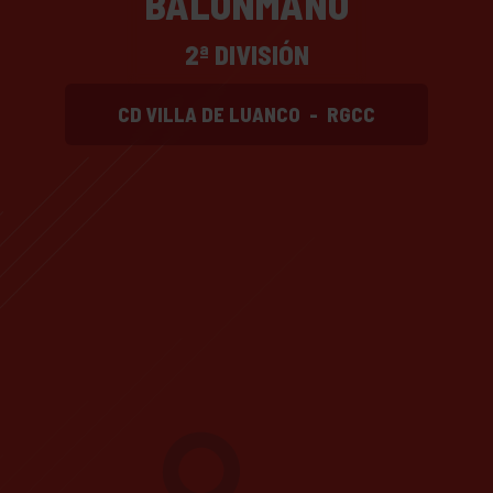
BALONMANO
2ª DIVISIÓN
CD VILLA DE LUANCO
-
RGCC