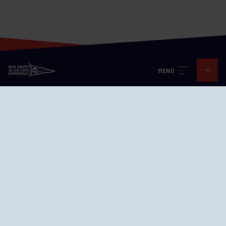
MENÚ
Visita nuestras redes
SEDES
CIERRE WEB CURSILLOS
Cómo llegar
EL GRUPO