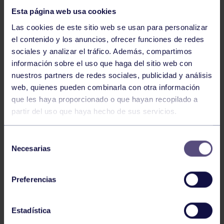
Esta página web usa cookies
Las cookies de este sitio web se usan para personalizar
el contenido y los anuncios, ofrecer funciones de redes
sociales y analizar el tráfico. Además, compartimos
información sobre el uso que haga del sitio web con
nuestros partners de redes sociales, publicidad y análisis
Balonmano
25 May 2026
web, quienes pueden combinarla con otra información
LEO CARDELI, CONVOCADO CON
que les haya proporcionado o que hayan recopilado a
ESPAÑA
partir del uso que haya hecho de sus servicios.
Selección
Necesarias
de
consentimiento
Preferencias
Estadística
Balonmano
20 Abr 2026