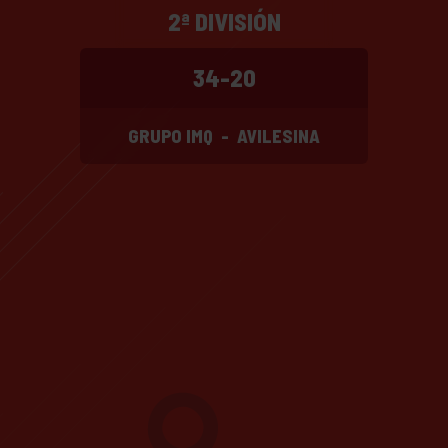
2ª DIVISIÓN
34-20
GRUPO IMQ
-
AVILESINA