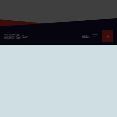
MENÚ
Visita nuestras redes
SEDES
CIERRE WEB CURSILLOS
Cómo llegar
EL GRUPO