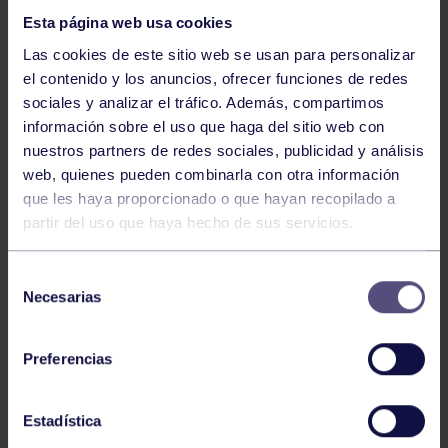
Esta página web usa cookies
Las cookies de este sitio web se usan para personalizar
el contenido y los anuncios, ofrecer funciones de redes
sociales y analizar el tráfico. Además, compartimos
información sobre el uso que haga del sitio web con
nuestros partners de redes sociales, publicidad y análisis
Balonmano
25 May 2026
web, quienes pueden combinarla con otra información
LEO CARDELI, CONVOCADO CON
que les haya proporcionado o que hayan recopilado a
ESPAÑA
partir del uso que haya hecho de sus servicios.
Selección
Necesarias
de
consentimiento
Preferencias
Estadística
Balonmano
20 Abr 2026