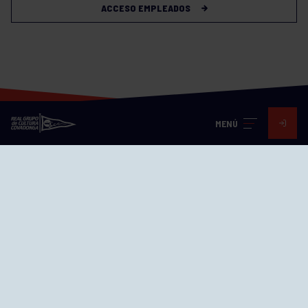
ACCESO EMPLEADOS
MENÚ
Visita nuestras redes
SEDES
CIERRE WEB CURSILLOS
Cómo llegar