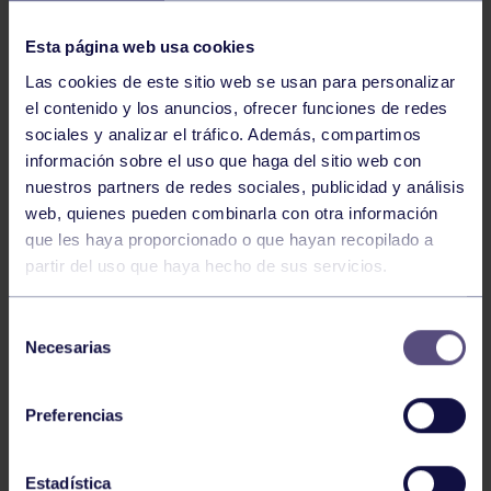
NOTICIAS RELACIONADAS
Esta página web usa cookies
Las cookies de este sitio web se usan para personalizar
el contenido y los anuncios, ofrecer funciones de redes
sociales y analizar el tráfico. Además, compartimos
información sobre el uso que haga del sitio web con
nuestros partners de redes sociales, publicidad y análisis
web, quienes pueden combinarla con otra información
Balonmano
25 May 2026
que les haya proporcionado o que hayan recopilado a
partir del uso que haya hecho de sus servicios.
LEO CARDELI, CONVOCADO CON
ESPAÑA
Selección
Necesarias
de
consentimiento
Preferencias
Estadística