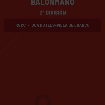
BALONMANO
2ª DIVISIÓN
RGCC
-
OCA HOTELS-VILLA DE LUANCO