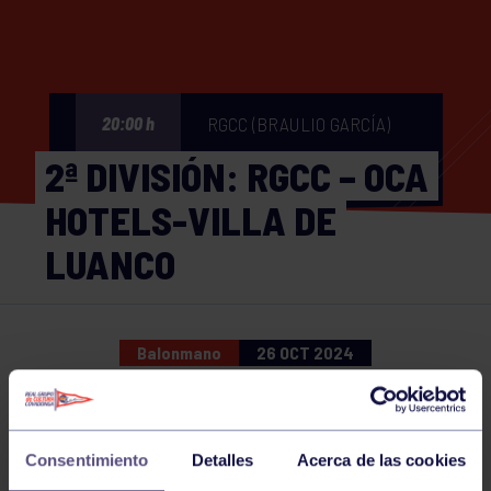
RGCC (BRAULIO GARCÍA)
20:00 h
2ª DIVISIÓN: RGCC – OCA
HOTELS-VILLA DE
LUANCO
Balonmano
26 OCT 2024
Comparte
Consentimiento
Detalles
Acerca de las cookies